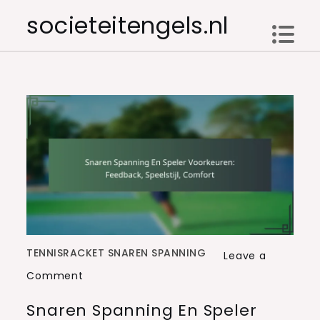
Skip
societeitengels.nl
to
content
TENNISRACKET SNAREN SPANNING
Leave a
on
Comment
Snaren
Snaren Spanning En Speler
Spanning