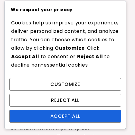
Experts op het gebied van tennisuitrusting
We respect your privacy
benadrukken vaak het belang van persoonlijke
Cookies help us improve your experience,
voorkeur bij snaartension. Ze adviseren spelers
deliver personalized content, and analyze
om rekening te houden met hun speelstijl en
traffic. You can choose which cookies to
fysieke conditie bij het selecteren van spanning,
allow by clicking
Customize
. Click
aangezien deze factoren de prestaties
Accept All
to consent or
Reject All
to
aanzienlijk kunnen beïnvloeden.
decline non-essential cookies.
Veel professionals raden aan dat spelers
experimenteren met verschillende spanningen
CUSTOMIZE
om hun optimale instelling te vinden. Ze
suggereren om te beginnen met een
REJECT ALL
gemiddelde spanning en deze aan te passen op
basis van feedback uit hun spelervaring.
ACCEPT ALL
Bovendien merken experts op dat