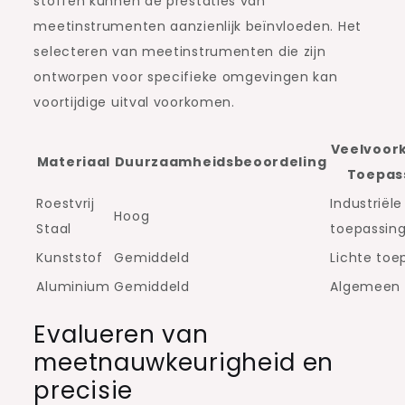
stoffen kunnen de prestaties van
meetinstrumenten aanzienlijk beïnvloeden. Het
selecteren van meetinstrumenten die zijn
ontworpen voor specifieke omgevingen kan
voortijdige uitval voorkomen.
Veelvoo
Materiaal
Duurzaamheidsbeoordeling
Toepas
Roestvrij
Industriële
Hoog
Staal
toepassin
Kunststof
Gemiddeld
Lichte toe
Aluminium
Gemiddeld
Algemeen 
Evalueren van
meetnauwkeurigheid en
precisie